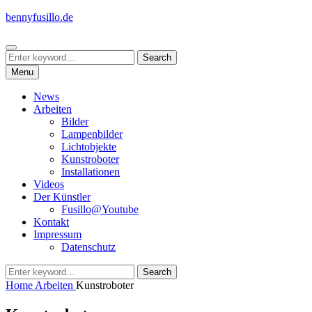
Skip
bennyfusillo.de
to
content
Search
Search
Search
for:
Menu
News
Arbeiten
Bilder
Lampenbilder
Lichtobjekte
Kunstroboter
Installationen
Videos
Der Künstler
Fusillo@Youtube
Kontakt
Impressum
Datenschutz
Search
Search
for:
Home
Arbeiten
Kunstroboter